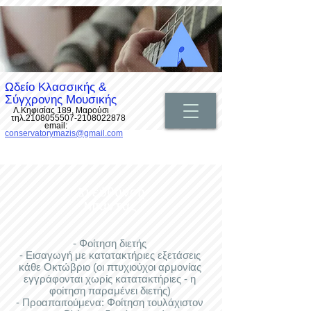
Ωδείο Κλασσικής &
Σύγχρονης Μουσικής
Λ.Κηφισίας 189, Μαρούσι
τηλ.2108055507-2108022878
email:
conservatorymazis@gmail.com
Διεύθυνση
Μπάντας
- Φοίτηση διετής
- Εισαγωγή με κατατακτήριες εξετάσεις
κάθε Οκτώβριο (οι πτυχιούχοι αρμονίας
εγγράφονται χωρίς κατατακτήριες - η
φοίτηση παραμένει διετής)
- Προαπαιτούμενα: Φοίτηση τουλάχιστον