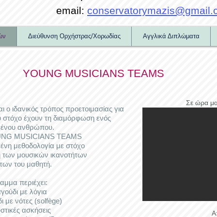
email:
conservatorymazis@gmail.
ών
Διεύθυνση Ορχήστρας/Χορωδίας
Αγγλικά Διπλώματα
YOUNG MUSICIANS TEAMS
Σε ώρα μ
αι ο ιδανικός τρόπος προετοιμασίας για
υ στόχο έχουν τη διαμόρφωση ενός
μένου ανθρώπου.
UNG MUSICIANS TEAMS
ένη μεθοδολογία με στόχο
η των μουσικών ικανοτήτων
ήτων του μαθητή.
αμμα περιέχει:
ύδι με λόγια
ε νότες (solfège)
ικές ασκήσεις
Α