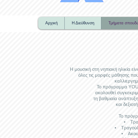
Αρχική
Η Διεύθυνση
Τμήματα σπουδ
Η μουσική στη νηπιακή ηλικία είν
όλες τις μορφές μάθησης πο
καλλιεργη
Το πρόγραμμα YO
ακολουθεί συγκεκριμ
τη βαθμιαία ανάπτυξ
και δεξιοτ
Το πρόγρ
• Τραγο
• Τραγούδι μ
• Ακουστ