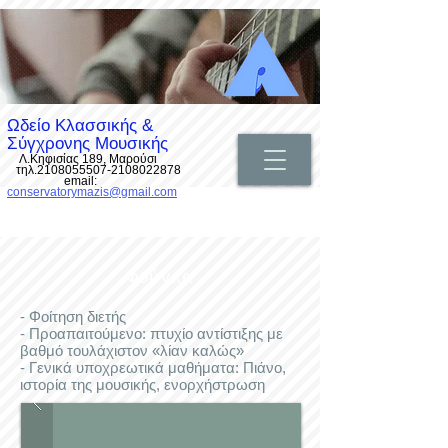
Ωδείο Κλασσικής &
Σύγχρονης Μουσικής
Λ.Κηφισίας 189, Μαρούσι
τηλ.2108055507-2108022878
email:
conservatorymazis@gmail.com
Φούγκα
- Φοίτηση διετής
- Προαπαιτούμενο: πτυχίο αντίστιξης με
βαθμό τουλάχιστον «λίαν καλώς»
- Γενικά υποχρεωτικά μαθήματα: Πιάνο,
ιστορία της μουσικής, ενορχήστρωση