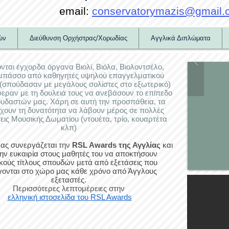
email:
conservatorymazis@gmail.
ών
Διεύθυνση Ορχήστρας/Χορωδίας
Αγγλικά Διπλώματα
νται έγχορδα όργανα Βιολί, Βιόλα, Βιολοντσέλο,
μπάσσο από καθηγητές υψηλού επαγγελματικού
(σπούδασαν με μεγάλους σολίστες στο εξωτερικό)
εραν με τη δουλειά τους να ανεβάσουν το επίπεδο
υδαστών μας. Χάρη σε αυτή την προσπάθεια, τα
έχουν τη δυνατότητα να λάβουν μέρος σε πολλές
ις Μουσικής Δωματίου (ντουέτα, τρίο, κουαρτέτα
κλπ)
μας συνεργάζεται
την
RSL Awards της Αγγλίας
και
 την ευκαιρία στους μαθητές του να αποκτήσουν
κούς τίτλους σπουδών μετά από εξετάσεις που
γονται στο χώρο μας κάθε χρόνο από Άγγλους
εξεταστές.
Περισσότερες λεπτομέρειες στην
ελληνική ιστοσελίδα του
RSL Awards