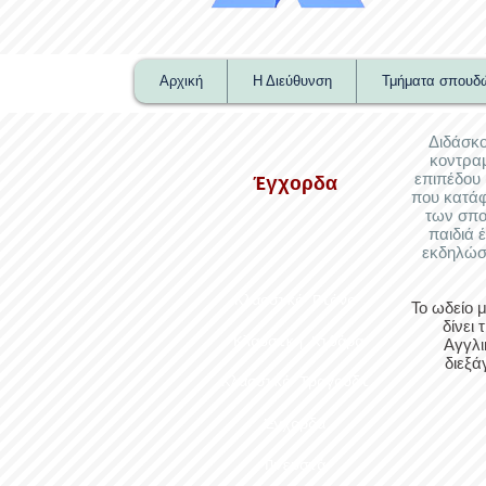
Αρχική
Η Διεύθυνση
Τμήματα σπουδ
Διδάσκο
κοντρα
επιπέδου 
Έγχορδα
που κατάφ
των σπο
παιδιά 
εκδηλώσε
Κλασσικό Πιάνο
Το ωδείο 
δίνει
Κλασσική Κιθάρα
Αγγλι
διεξά
Κλασσικό Τραγούδι
Έγχορδα
Πνευστά