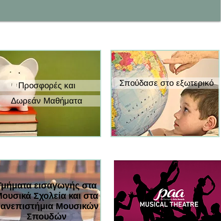
Σπούδασε στο εξωτερικό
Προσφορές και
Δωρεάν Μαθήματα
Τμήματα εισαγωγής στα
ουσικά Σχολεία και στα
ανεπιστήμια Μουσικών
Σπουδών